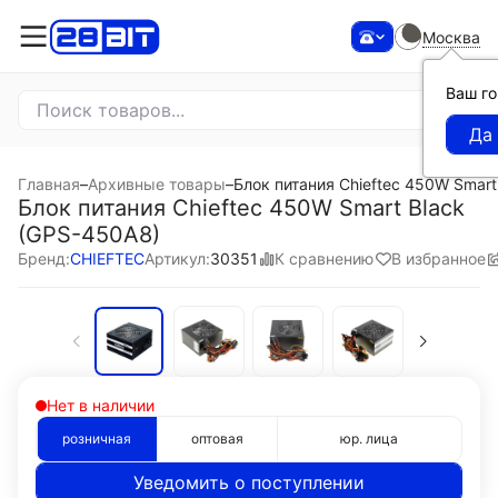
Москва
Ваш г
Главная
–
Архивные товары
–
Блок питания Chieftec 450W Smart
Блок питания Chieftec 450W Smart Black
(GPS-450A8)
К сравнению
В избранное
Бренд:
CHIEFTEC
Артикул:
30351
Нет в наличии
розничная
оптовая
юр. лица
Уведомить о поступлении