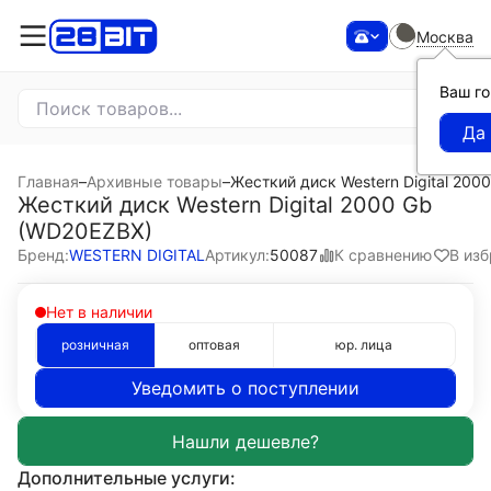
Москва
Ваш г
Главная
–
Архивные товары
–
Жесткий диск Western Digital 20
Жесткий диск Western Digital 2000 Gb
(WD20EZBX)
К сравнению
В из
Бренд:
WESTERN DIGITAL
Артикул:
50087
Нет в наличии
розничная
оптовая
юр. лица
Уведомить о поступлении
Дополнительные услуги: