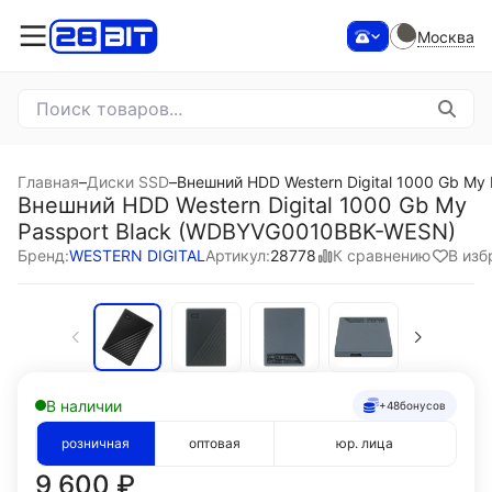
Москва
Главная
–
Диски SSD
–
Внешний HDD Western Digital 1000 Gb M
Внешний HDD Western Digital 1000 Gb My
Passport Black (WDBYVG0010BBK-WESN)
К сравнению
В изб
Бренд:
WESTERN DIGITAL
Артикул:
28778
В наличии
+48
бонусов
розничная
оптовая
юр. лица
9 600
₽