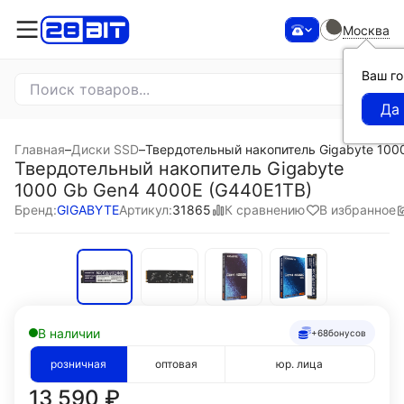
Москва
Ваш г
Главная
–
Диски SSD
–
Твердотельный накопитель Gigabyte 100
Твердотельный накопитель Gigabyte
1000 Gb Gen4 4000E (G440E1TB)
К сравнению
В избранное
Бренд:
GIGABYTE
Артикул:
31865
В наличии
+68
бонусов
розничная
оптовая
юр. лица
13 590
₽