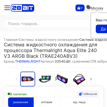
Москва
Ваш г
Главная
–
Системы жидкостного охлаждения
–
Система жидкост
Система жидкостного охлаждения для
процессора Thermalright Aqua Elite 240
V3 ARGB Black (TRAE240ABV3)
К сравнению
В избр
Бренд:
THERMALRIGHT
Артикул:
33540
В наличии
+20
бонусов
розничная
оптовая
юр. лица