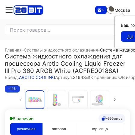
Москва
Ваш г
Главная
–
Системы жидкостного охлаждения
–
Система жидкост
Система жидкостного охлаждения для
процессора Arctic Cooling Liquid Freezer
III Pro 360 ARGB White (ACFRE00188A)
К сравнению
В изб
Бренд:
ARCTIC COOLING
Артикул:
31643
-11%
В наличии
+53
бонуса
розничная
оптовая
юр. лица