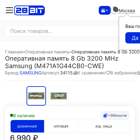
Москва
Ваш г
Главная
–
Оперативная память
–
Оперативная память 8 Gb 320
Оперативная память 8 Gb 3200 MHz
Samsung (M471A1G44CB0-CWE)
К сравнению
В избранное
Бренд:
SAMSUNG
Артикул:
34115
В наличии
+35
бонусов
розничная
оптовая
юр. лица
6 990
₽