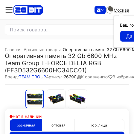
Москва
Ваш г
Главная
–
Архивные товары
–
Оперативная память 32 Gb 6600
Оперативная память 32 Gb 6600 MHz
Team Group T-FORCE DELTA RGB
(FF3D532G6600HC34DC01)
К сравнению
В избранн
Бренд:
TEAM GROUP
Артикул:
26290
Нет в наличии
розничная
оптовая
юр. лица