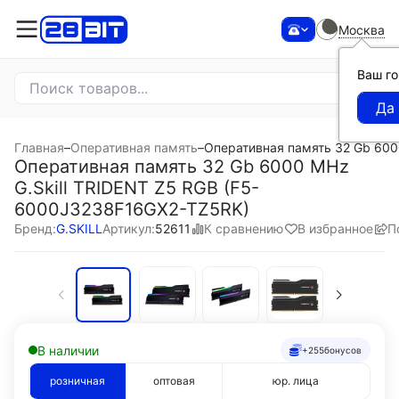
Москва
Ваш г
Главная
–
Оперативная память
–
Оперативная память 32 Gb 600
Оперативная память 32 Gb 6000 MHz
G.Skill TRIDENT Z5 RGB (F5-
6000J3238F16GX2-TZ5RK)
К сравнению
В избранное
П
Бренд:
G.SKILL
Артикул:
52611
В наличии
+255
бонусов
розничная
оптовая
юр. лица