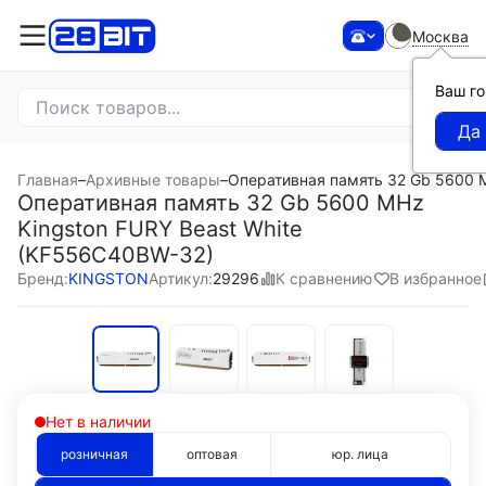
Москва
Ваш г
Главная
–
Архивные товары
–
Оперативная память 32 Gb 5600 M
Оперативная память 32 Gb 5600 MHz
Kingston FURY Beast White
(KF556C40BW-32)
К сравнению
В избранное
Бренд:
KINGSTON
Артикул:
29296
Нет в наличии
розничная
оптовая
юр. лица