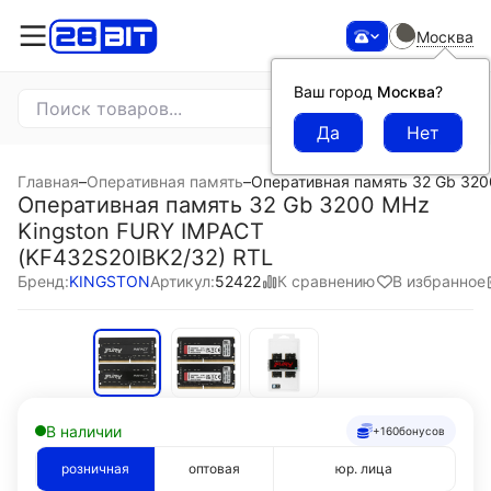
Москва
Ваш город
Москва
?
Главная
–
Оперативная память
–
Оперативная память 32 Gb 320
Оперативная память 32 Gb 3200 MHz
Kingston FURY IMPACT
(KF432S20IBK2/32) RTL
К сравнению
В избранное
Бренд:
KINGSTON
Артикул:
52422
В наличии
+160
бонусов
розничная
оптовая
юр. лица