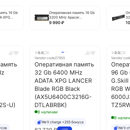
мять 16 Gb
Оперативная память 16 Gb
Оп
A XPG
3200 MHz Apacer
32
B White
(ES.16G21.GSH)
Bl
9 990
₽
1
6A-
(
0.0
0
0.0
0
Vendor code
27955
Vendor cod
память
Оперативная память
Опера
Hz
32 Gb 6400 MHz
96 Gb
ADATA XPG LANCER
G.Skil
Blade RGB Black
RGB Wh
(AX5U6400C3216G-
6000J
2S-U)
DTLABRBK)
TZ5RW
В наличии
В налич
We'll charge +255 бонуса
усов
We'll 
62 720
₽
-19%