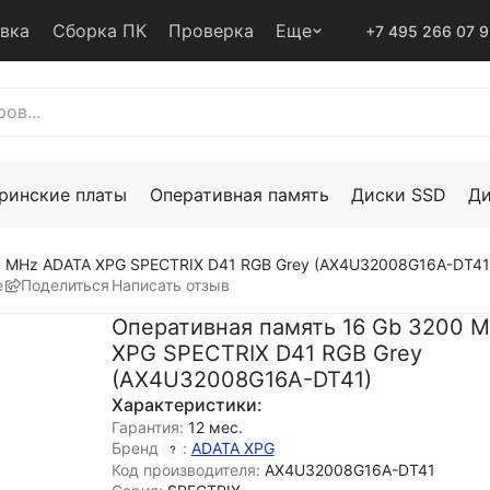
авка
Сборка ПК
Проверка
Еще
+7 495 266 07 
ринские платы
Оперативная память
Диски SSD
Д
0 MHz ADATA XPG SPECTRIX D41 RGB Grey (AX4U32008G16A-DT41
е
Поделиться
Написать отзыв
Оперативная память 16 Gb 3200 
XPG SPECTRIX D41 RGB Grey
(AX4U32008G16A-DT41)
Характеристики:
Гарантия:
12 мес.
Бренд
:
ADATA XPG
Код производителя:
AX4U32008G16A-DT41