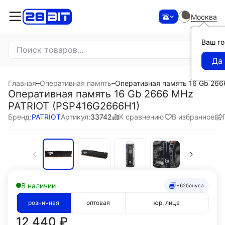
Москва
Ваш г
Главная
–
Оперативная память
–
Оперативная память 16 Gb 26
Оперативная память 16 Gb 2666 MHz
PATRIOT (PSP416G2666H1)
К сравнению
В избранное
Бренд:
PATRIOT
Артикул:
33742
В наличии
+62
бонуса
розничная
оптовая
юр. лица
12 440
₽