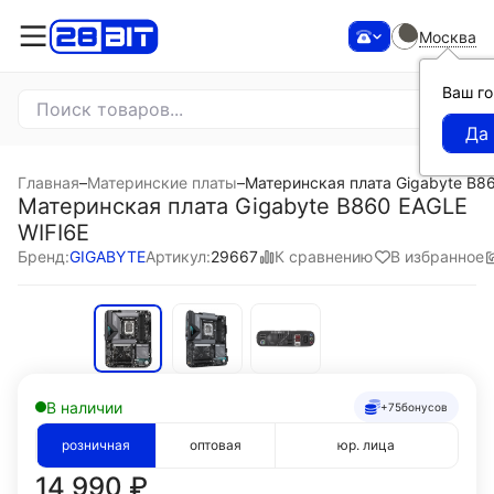
Москва
Ваш г
Главная
–
Материнские платы
–
Материнская плата Gigabyte B8
Материнская плата Gigabyte B860 EAGLE
WIFI6E
К сравнению
В избранное
Бренд:
GIGABYTE
Артикул:
29667
В наличии
+75
бонусов
розничная
оптовая
юр. лица
14 990
₽