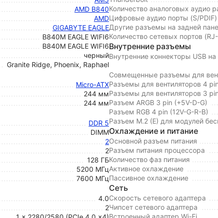
Количество аналоговых аудио 
AMD B840
Цифровые аудио порты (S/PDIF)
AMD
Другие разъемы на задней пан
GIGABYTE EAGLE
Количество сетевых портов (RJ
B840M EAGLE WIFI6
Внутренние разъемы
B840M EAGLE WIFI6
черный
Внутренние коннекторы USB на 
Granite Ridge, Phoenix, Raphael
Совмещенные разъемы для вент
Разъемы для вентиляторов 4 p
Micro-ATX
Разъемы для вентиляторов 3 pi
244 мм
Разъем ARGB 3 pin (+5V-D-G)
244 мм
Разъем RGB 4 pin (12V-G-R-B)
Разъем M.2 (E) для модулей бе
DDR 5
Охлаждение и питание
DIMM
Основной разъем питания
2
Разъем питания процессора
2
Количество фаз питания
128 ГБ
Активное охлаждение
5200 МГц
Пассивное охлаждение
7600 МГц
Сеть
Скорость сетевого адаптера
4.0
Чипсет сетевого адаптера
2
Встроенный адаптер Wi-Fi
1 x 2280/2580 (PCIe 4.0 x4)