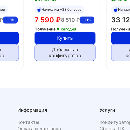
сов
Начислим +38 бонусов
Начис
7 590
₽
33 1
₽
8 510
₽
-19%
-11%
Получение
сегодня
Получен
Купить
в
Добавить в
ор
конфигуратор
к
Информация
Услуги
Контакты
Конфигурато
Оплата и доставка
Сборка ПК