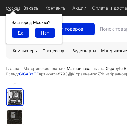
Заказы
Контакты
Акции
Оплата и дост
Москва
Ваш город
Москва
?
Каталог товаров
Компьютеры
Процессоры
Видеокарты
Материнские
Главная
–
Материнские платы
–
Материнская плата Gigabyte 
К сравнению
В избранное
Бренд:
GIGABYTE
Артикул:
48793