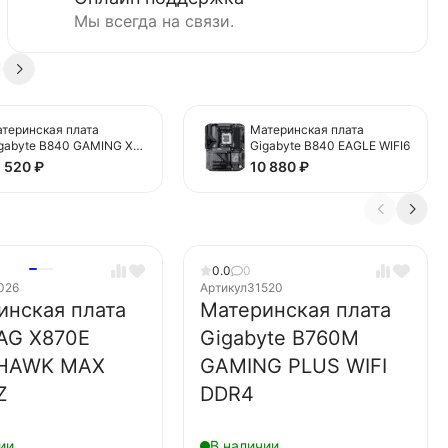
Мы всегда на связи.
теринская плата
Материнская плата
gabyte B840 GAMING X
Gigabyte B840 EAGLE WIFI6
FI6E
2 520
₽
10 880
₽
0.0
0
026
Артикул
31520
инская плата
Материнская плата
AG X870E
Gigabyte B760M
HAWK MAX
GAMING PLUS WIFI
Z
DDR4
ии
В наличии