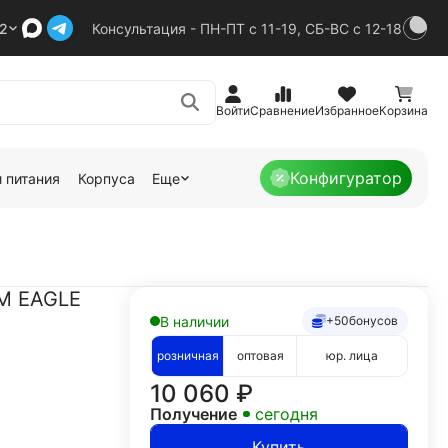
92
Консультация - ПН-ПТ с 11-19, СБ-ВС с 12-18
Войти
Сравнение
Избранное
Корзина
Конфигуратор
 питания
Корпуса
Еще
0M EAGLE
В наличии
+50
бонусов
розничная
оптовая
юр. лица
10 060
₽
Получение
сегодня
Купить