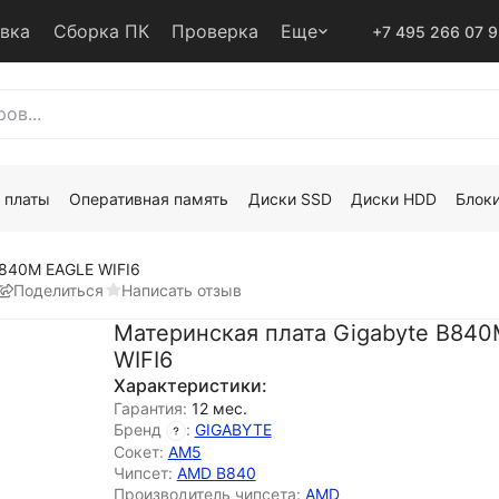
авка
Сборка ПК
Проверка
Еще
+7 495 266 07 
 платы
Оперативная память
Диски SSD
Диски HDD
Блоки
B840M EAGLE WIFI6
Поделиться
Написать отзыв
Материнская плата Gigabyte B84
WIFI6
Характеристики:
Гарантия:
12 мес.
Бренд
:
GIGABYTE
Сокет:
AM5
Чипсет:
AMD B840
Производитель чипсета:
AMD