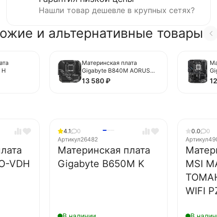
Нашли товар дешевле в крупных сетях?
ожие и альтернативные товары
ата
Материнская плата
Ма
 H
Gigabyte B840M AORUS
Gi
ELITE WIFI6E
WI
13 580
₽
1
4.1
0
0.0
0
Артикул
26482
Артикул
49
лата
Материнская плата
Матер
RO-VDH
Gigabyte B650M K
MSI M
TOMA
WIFI P
В наличии
В налич