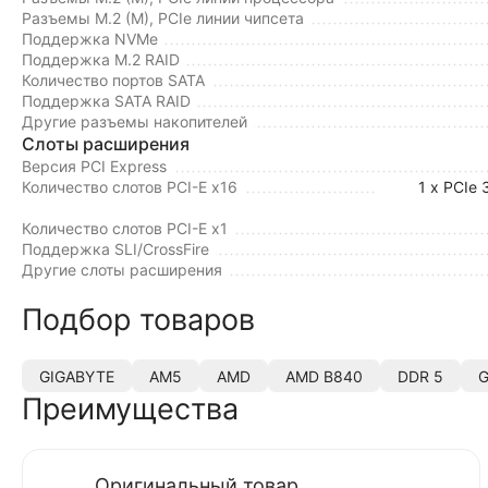
Разъемы M.2 (M), PCIe линии чипсета
Поддержка NVMe
Поддержка M.2 RAID
Количество портов SATA
Поддержка SATA RAID
Другие разъемы накопителей
Слоты расширения
Версия PCI Express
Количество слотов PCI-E x16
1 x PCIe 
Количество слотов PCI-E x1
Поддержка SLI/CrossFire
Другие слоты расширения
Подбор товаров
GIGABYTE
AM5
AMD
AMD B840
DDR 5
G
Преимущества
Оригинальный товар