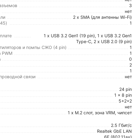
разъемов
3
нет
ели
2 x SMA (для антенны Wi-Fi)
-45)
1
плате
1 x USB 3.2 Gen1 (19 pin), 1 х USB 3.2 Gen1
Type-C, 2 x USB 2.0 (9 pin)
иляторов и помпы СЖО (4 pin)
1
in PWM
1
n
0
2
1
спроводной связи
нет
24 pin
1 x 8 pin
5+2+2
нет
1 x M.2 слот, зона VRM, чипсет
2.5 Гбит/с
Realtek GbE LAN
6E (802.11ax)