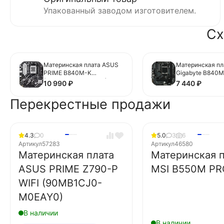
Упакованный заводом изготовителем.
Сх
Материнская плата ASUS
Материнская пл
PRIME B840M-K
Gigabyte B840M
(90MB1PK0-M0EAY0)
10 990
₽
7 440
₽
Перекрестные продажи
4.3
0
5.0
3
6
Артикул
57283
Артикул
46580
Материнская плата
Материнская п
ASUS PRIME Z790-P
MSI B550M P
WIFI (90MB1CJ0-
M0EAY0)
В наличии
В наличии