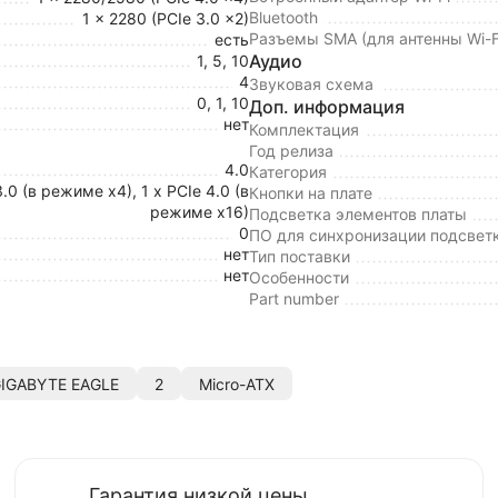
Bluetooth
1 x 2280 (PCIe 3.0 x2)
Разъемы SMA (для антенны Wi-F
есть
Аудио
1, 5, 10
4
Звуковая схема
0, 1, 10
Доп. информация
нет
Комплектация
Год релиза
4.0
Категория
3.0 (в режиме x4), 1 x PCIe 4.0 (в
Кнопки на плате
режиме x16)
Подсветка элементов платы
0
ПО для синхронизации подсвет
нет
Тип поставки
нет
Особенности
Part number
IGABYTE EAGLE
2
Micro-ATX
Гарантия низкой цены