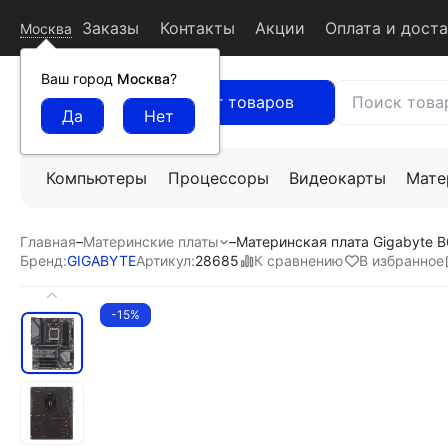
Заказы
Контакты
Акции
Оплата и дост
Москва
Ваш город
Москва
?
Каталог товаров
Компьютеры
Процессоры
Видеокарты
Мате
Главная
–
Материнские платы
–
Материнская плата Gigabyte 
К сравнению
В избранное
Бренд:
GIGABYTE
Артикул:
28685
-15%