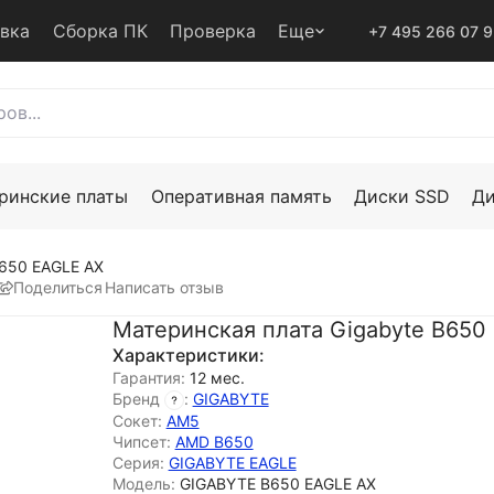
авка
Сборка ПК
Проверка
Еще
+7 495 266 07 
ринские платы
Оперативная память
Диски SSD
Д
B650 EAGLE AX
Поделиться
Написать отзыв
Материнская плата Gigabyte B650
Характеристики:
Гарантия:
12 мес.
Бренд
:
GIGABYTE
Сокет:
AM5
Чипсет:
AMD B650
Серия:
GIGABYTE EAGLE
Модель:
GIGABYTE B650 EAGLE AX