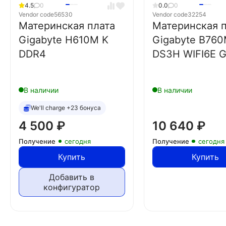
4.5
0
0.0
0
Vendor code
56530
Vendor code
32254
Материнская плата
Материнская п
Gigabyte H610M K
Gigabyte B76
DDR4
DS3H WIFI6E 
В наличии
В наличии
We'll charge +23 бонуса
4 500
₽
10 640
₽
Получение
сегодня
Получение
сегодня
Купить
Купить
Добавить в
конфигуратор