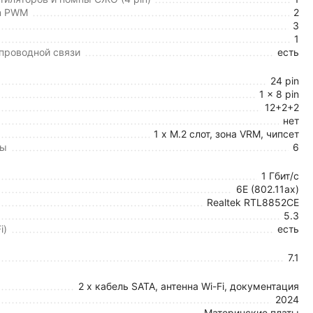
in PWM
2
3
1
спроводной связи
есть
24 pin
1 x 8 pin
12+2+2
нет
1 x M.2 слот, зона VRM, чипсет
ты
6
1 Гбит/с
6E (802.11ax)
Realtek RTL8852CE
5.3
i)
есть
7.1
2 x кабель SATA, антенна Wi-Fi, документация
2024
Материнские платы