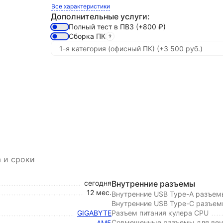
Все характеристики
Дополнительные услуги:
Полный тест в ПВЗ
(+800
₽
)
Сборка ПК
 и сроки
сегодня
Внутренние разъемы
12 мес.
Внутренние USB Type-A разъем
Внутренние USB Type-C разъе
GIGABYTE
Разъем питания кулера CPU
Совмещенные разъемы для вент
AM5