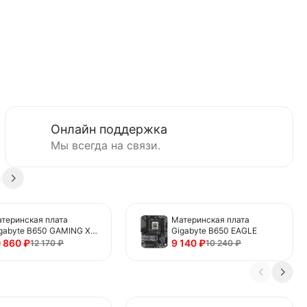
Онлайн поддержка
Мы всегда на связи.
теринская плата
Материнская плата
gabyte B650 GAMING X
Gigabyte B650 EAGLE
 V2
0 860
₽
9 140
₽
12 170
₽
10 240
₽