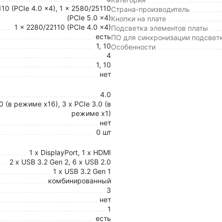
110 (PCIe 4.0 x4), 1 x 2580/25110
Страна-производитель
(PCIe 5.0 x4)
Кнопки на плате
1 x 2280/22110 (PCIe 4.0 x4)
Подсветка элементов платы
есть
ПО для синхронизации подсвет
1, 10
Особенности
4
1, 10
нет
4.0
.0 (в режиме x16), 3 x PCIe 3.0 (в
режиме x1)
нет
0 шт
1 x DisplayPort, 1 x HDMI
2 x USB 3.2 Gen 2, 6 x USB 2.0
1 x USB 3.2 Gen 1
комбинированный
3
нет
1
есть