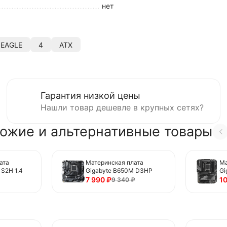
нет
 EAGLE
4
ATX
Гарантия низкой цены
Нашли товар дешевле в крупных сетях?
ожие и альтернативные товары
ата
Материнская плата
Ма
S2H 1.4
Gigabyte B650M D3HP
Gi
AX
7 990
₽
1
9 340
₽