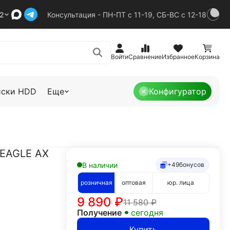
92
Консультация - ПН-ПТ с 11-19, СБ-ВС с 12-18
Войти
Сравнение
Избранное
Корзина
иски HDD
Еще
Конфигуратор
 EAGLE AX
В наличии
+49
бонусов
розничная
оптовая
юр. лица
9 890
₽
11 580
₽
Получение
сегодня
Купить