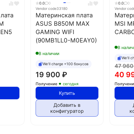
0.0
0
0.0
0
Vendor code
33180
Vendor cod
лата
Материнская плата
Матер
0M
ASUS B850M MAX
MSI M
GEN5
GAMING WIFI
CARBO
(90MB1LL0-M0EAY0)
В налич
В наличии
We'll 
We'll charge +100 бонусов
47 96
19 900
₽
40 9
Получение
сегодня
Получен
Купить
Добавить в
конфигуратор
к