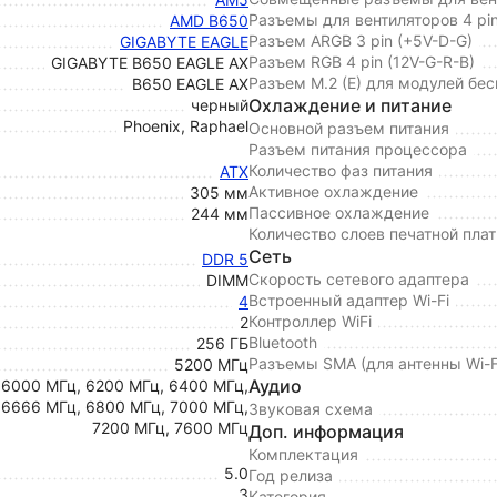
Разъемы для вентиляторов 4 p
AMD B650
Разъем ARGB 3 pin (+5V-D-G)
GIGABYTE EAGLE
Разъем RGB 4 pin (12V-G-R-B)
GIGABYTE B650 EAGLE AX
Разъем M.2 (E) для модулей бе
B650 EAGLE AX
Охлаждение и питание
черный
Phoenix, Raphael
Основной разъем питания
Разъем питания процессора
Количество фаз питания
ATX
Активное охлаждение
305 мм
Пассивное охлаждение
244 мм
Количество слоев печатной пла
Сеть
DDR 5
Скорость сетевого адаптера
DIMM
Встроенный адаптер Wi-Fi
4
Контроллер WiFi
2
Bluetooth
256 ГБ
Разъемы SMA (для антенны Wi-F
5200 МГц
Аудио
 6000 МГц, 6200 МГц, 6400 МГц,
 6666 МГц, 6800 МГц, 7000 МГц,
Звуковая схема
7200 МГц, 7600 МГц
Доп. информация
Комплектация
5.0
Год релиза
3
Категория