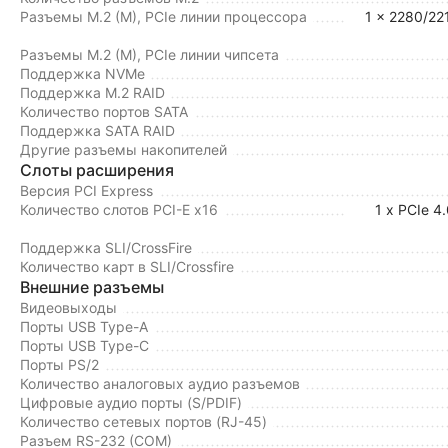
Разъемы M.2 (M), PCIe линии процессора
1 x 2280/22
Разъемы M.2 (M), PCIe линии чипсета
Поддержка NVMe
Поддержка M.2 RAID
Количество портов SATA
Поддержка SATA RAID
Другие разъемы накопителей
Слоты расширения
Версия PCI Express
Количество слотов PCI-E x16
1 x PCIe 4
Поддержка SLI/CrossFire
Количество карт в SLI/Crossfire
Внешние разъемы
Видеовыходы
Порты USB Type-A
Порты USB Type-C
Порты PS/2
Количество аналоговых аудио разъемов
Цифровые аудио порты (S/PDIF)
Количество сетевых портов (RJ-45)
Разъем RS-232 (COM)