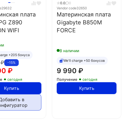
0.0
0
e
29632
Vendor code
32650
инская плата
Материнская плата
PG Z890
Gigabyte B850M
N WIFI
FORCE
ии
В наличии
charge +205 бонуса
We'll charge +50 бонусов
0
₽
-15%
90
₽
9 990
₽
ие
сегодня
Получение
сегодня
Купить
Купить
Добавить в
онфигуратор