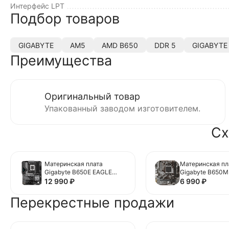
Интерфейс LPT
Подбор товаров
GIGABYTE
AM5
AMD B650
DDR 5
GIGABYTE
Преимущества
Оригинальный товар
Упакованный заводом изготовителем.
Сх
Материнская плата
Материнская пл
Gigabyte B650E EAGLE
Gigabyte B650M 
WIFI6E
12 990
₽
6 990
₽
Перекрестные продажи