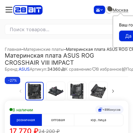
Москва
Ваш г
Главная
–
Материнские платы
–
Материнская плата ASUS ROG CR
Материнская плата ASUS ROG
CROSSHAIR VIII IMPACT
К сравнению
В избранное
По
Бренд:
ASUS
Артикул:
34360
-27%
В наличии
+89
бонусов
розничная
оптовая
юр. лица
17 770
₽
24 200
₽