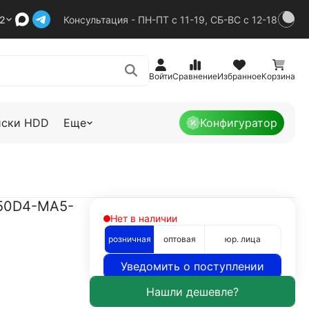
92
Консультация - ПН-ПТ с 11-19, СБ-ВС с 12-18
Войти
Сравнение
Избранное
Корзина
иски HDD
Еще
Конфигуратор
550D4-MA5-
Нет в наличии
розничная
оптовая
юр. лица
Уведомить о поступлении