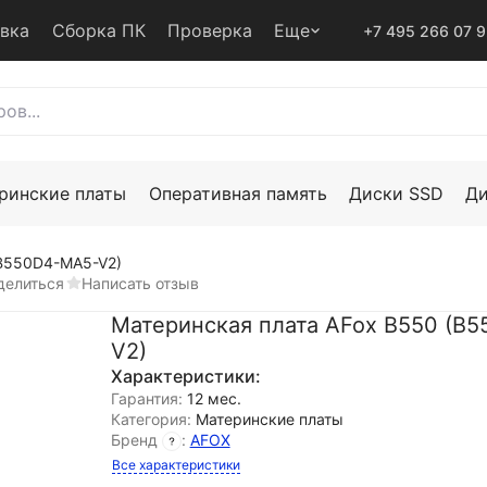
авка
Сборка ПК
Проверка
Еще
+7 495 266 07 
ринские платы
Оперативная память
Диски SSD
Д
(B550D4-MA5-V2)
делиться
Написать отзыв
Материнская плата AFox B550 (B
V2)
Характеристики:
Гарантия:
12 мес.
Категория:
Материнские платы
Бренд
:
AFOX
Все характеристики