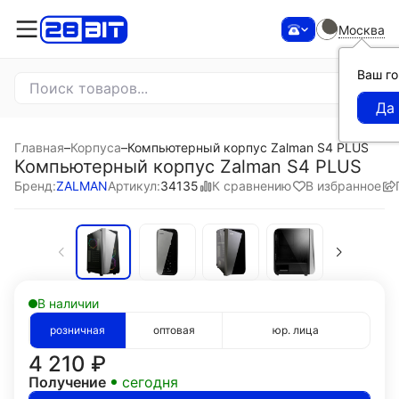
Москва
Ваш г
Главная
–
Корпуса
–
Компьютерный корпус Zalman S4 PLUS
Компьютерный корпус Zalman S4 PLUS
К сравнению
В избранное
Бренд:
ZALMAN
Артикул:
34135
В наличии
розничная
оптовая
юр. лица
4 210
₽
Получение
сегодня