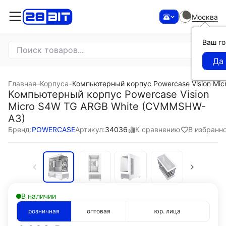
Москва
Ваш г
Главная
–
Корпуса
–
Компьютерный корпус Powercase Vision Mi
Компьютерный корпус Powercase Vision
Micro S4W TG ARGB White (CVMMSHW-
A3)
К сравнению
В избранн
Бренд:
POWERCASE
Артикул:
34036
В наличии
розничная
оптовая
юр. лица