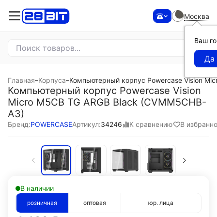
Москва
Ваш г
Главная
–
Корпуса
–
Компьютерный корпус Powercase Vision Mi
Компьютерный корпус Powercase Vision
Micro M5CB TG ARGB Black (CVMM5CHB-
A3)
К сравнению
В избранн
Бренд:
POWERCASE
Артикул:
34246
В наличии
розничная
оптовая
юр. лица