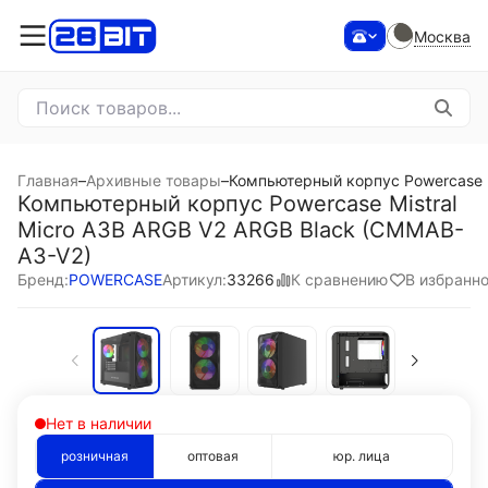
Москва
Главная
–
Архивные товары
–
Компьютерный корпус Powercase M
Компьютерный корпус Powercase Mistral
Micro A3B ARGB V2 ARGB Black (CMMAB-
A3-V2)
К сравнению
В избранн
Бренд:
POWERCASE
Артикул:
33266
Нет в наличии
розничная
оптовая
юр. лица