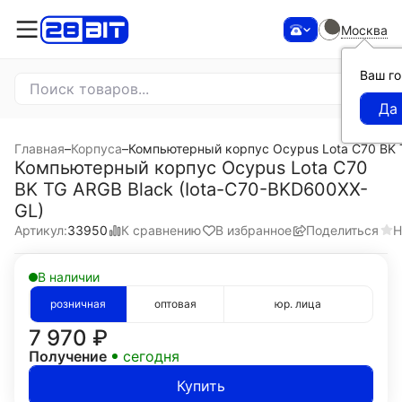
Москва
Ваш г
Главная
–
Корпуса
–
Компьютерный корпус Ocypus Lota C70 BK 
Компьютерный корпус Ocypus Lota C70
BK TG ARGB Black (Iota-C70-BKD600XX-
GL)
К сравнению
В избранное
Поделиться
Н
Артикул:
33950
В наличии
розничная
оптовая
юр. лица
7 970
₽
Получение
сегодня
Купить