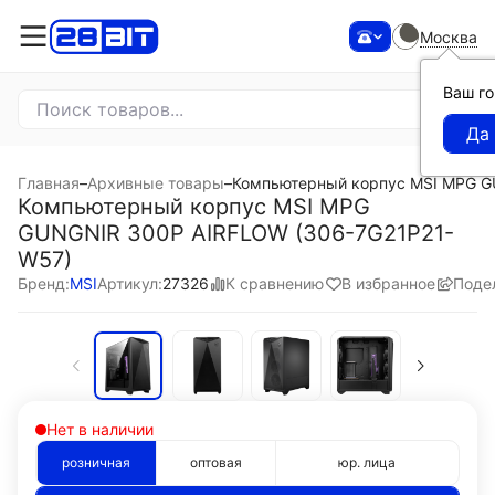
Москва
Ваш г
Главная
–
Архивные товары
–
Компьютерный корпус MSI MPG G
Компьютерный корпус MSI MPG
GUNGNIR 300P AIRFLOW (306-7G21P21-
W57)
К сравнению
В избранное
Поде
Бренд:
MSI
Артикул:
27326
Нет в наличии
розничная
оптовая
юр. лица