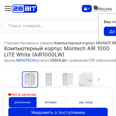
Москва
Ваш г
Главная
–
Архивные товары
–
Компьютерный корпус Montech AIR
Компьютерный корпус Montech AIR 1000
LITE White (AIR1000LW)
К сравнению
В избранное
Бренд:
MONTECH
Артикул:
29956
Нет в наличии
розничная
оптовая
юр. лица
Уведомить о поступлении