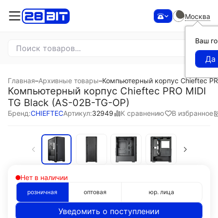
Москва
Ваш г
Главная
–
Архивные товары
–
Компьютерный корпус Chieftec PR
Компьютерный корпус Chieftec PRO MIDI
TG Black (AS-02B-TG-OP)
К сравнению
В избранное
Бренд:
CHIEFTEC
Артикул:
32949
Нет в наличии
розничная
оптовая
юр. лица
Уведомить о поступлении