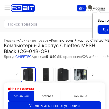
Москва
Ваш г
Главная
–
Архивные товары
–
Компьютерный корпус Chieftec M
Компьютерный корпус Chieftec MESH
Black (CG-04B-OP)
К сравнению
В избранное
Бренд:
CHIEFTEC
Артикул:
51640
Нет в наличии
розничная
оптовая
юр. лица
Уведомить о поступлении