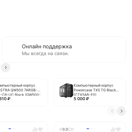
Онлайн поддержка
Мы всегда на связи.
мпьютерный корпус
Компьютерный корпус
ASTRA QW500 7ARGB-
Powercase TX5 TG Black
-C6-UC Black (QW500-
(CTX5AB-F0)
 810
₽
5 000
₽
A36A-1FC12-C6-UC)
0.0
0