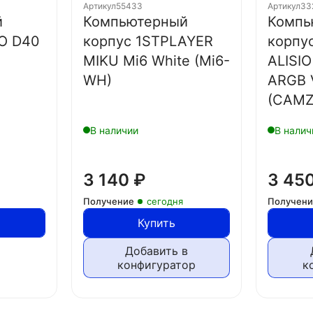
Артикул
55433
Артикул
33
й
Компьютерный
Компь
O D40
корпус 1STPLAYER
корпу
MIKU Mi6 White (Mi6-
ALISIO
WH)
ARGB 
(CAMZ
В наличии
В налич
3 140
₽
3 45
Получение
сегодня
Получен
Купить
Добавить в
конфигуратор
к