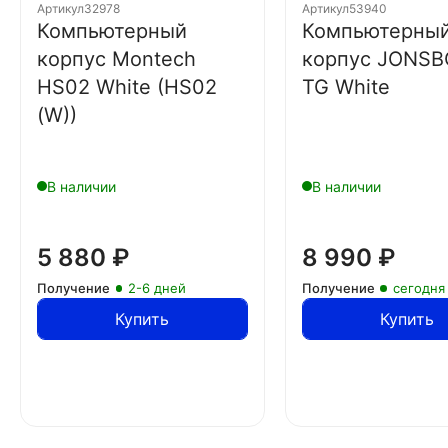
Артикул
32978
Артикул
53940
Компьютерный
Компьютерны
корпус Montech
корпус JONSB
HS02 White (HS02
TG White
(W))
В наличии
В наличии
5 880
₽
8 990
₽
Получение
2-6 дней
Получение
сегодня
Купить
Купить