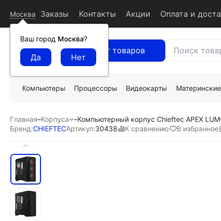
Заказы
Контакты
Акции
Оплата и дост
Москва
Ваш город
Москва
?
Каталог товаров
Компьютеры
Процессоры
Видеокарты
Материнские
Главная
–
Корпуса
–
Компьютерный корпус Chieftec APEX LUM
К сравнению
В избранное
Бренд:
CHIEFTEC
Артикул:
30438