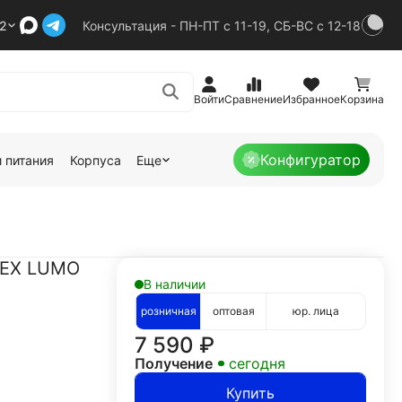
92
Консультация - ПН-ПТ с 11-19, СБ-ВС с 12-18
Войти
Сравнение
Избранное
Корзина
Конфигуратор
 питания
Корпуса
Еще
PEX LUMO
В наличии
розничная
оптовая
юр. лица
7 590
₽
Получение
сегодня
Купить