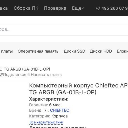
авка
Сборка ПК
Проверка
Еще
+7 495 266 07 
 платы
Оперативная память
Диски SSD
Диски HDD
Блоки
O TG ARGB (GA-01B-L-OP)
Поделиться
Написать отзыв
Компьютерный корпус Chieftec A
TG ARGB (GA-01B-L-OP)
Характеристики:
Гарантия:
6 мес.
Бренд
:
CHIEFTEC
Категория:
Корпуса
Все характеристики