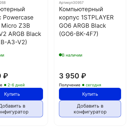
268
Артикул
30957
ютерный
Компьютерный
с Powercase
корпус 1STPLAYER
 Micro Z3B
GO6 ARGB Black
V2 ARGB Black
(GO6-BK-4F7)
B-A3-V2)
ии
В наличии
0
₽
3 950
₽
ие
2-6 дней
Получение
сегодня
Купить
Купить
Добавить в
Добавить в
онфигуратор
конфигуратор