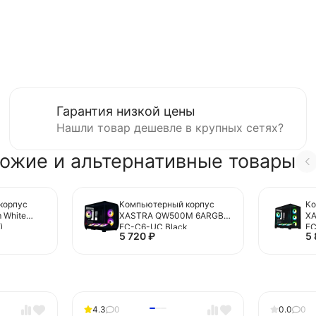
Гарантия низкой цены
Нашли товар дешевле в крупных сетях?
ожие и альтернативные товары
корпус
Компьютерный корпус
Ко
 White
XASTRA QW500M 6ARGB-
X
)
FC-C6-UC Black
FC
5 720
₽
5
(QW500M-1FA36A-
2F
1FA24A-1FC1)
4.3
0
0.0
0