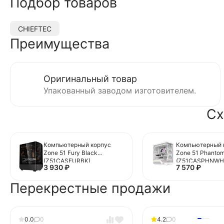
Подбор товаров
CHIEFTEC
Преимущества
Оригинальный товар
Упакованный заводом изготовителем.
Сх
Компьютерный корпус
Компьютерный 
Zone 51 Fury Black
Zone 51 Phantom
(Z51CASFURBK)
(Z51CASPHNWH
3 930
₽
7 570
₽
Перекрестные продажи
0.0
0
4.2
0