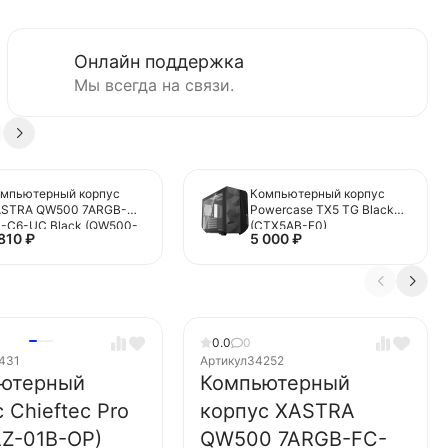
Онлайн поддержка
Мы всегда на связи.
мпьютерный корпус
Компьютерный корпус
ASTRA QW500 7ARGB-
Powercase TX5 TG Black
-C6-UC Black (QW500-
(CTX5AB-F0)
 810
₽
5 000
₽
A36A-1FC12-C6-UC)
0.0
0
431
Артикул
34252
ютерный
Компьютерный
 Chieftec Pro
корпус XASTRA
AZ-01B-OP)
QW500 7ARGB-FC-