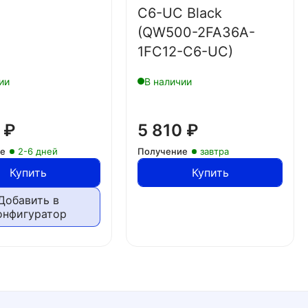
C6-UC Black
(QW500-2FA36A-
1FC12-C6-UC)
ии
В наличии
0
₽
5 810
₽
ие
2-6 дней
Получение
завтра
Купить
Купить
Добавить в
онфигуратор