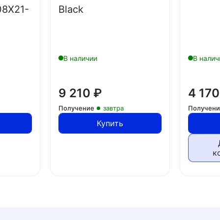
08X21-
Black
В наличии
В налич
9 210
₽
4 17
Получение
завтра
Получен
Купить
к