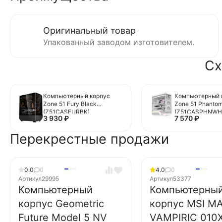
Оригинальный товар
Упакованный заводом изготовителем.
Сх
Компьютерный корпус
Компьютерный 
Zone 51 Fury Black
Zone 51 Phantom
(Z51CASFURBK)
(Z51CASPHNWH
3 930
₽
7 570
₽
Перекрестные продажи
0.0
0
4.0
0
Артикул
29995
Артикул
53377
Компьютерный
Компьютерны
корпус Geometric
корпус MSI M
Future Model 5 NV
VAMPIRIC 010