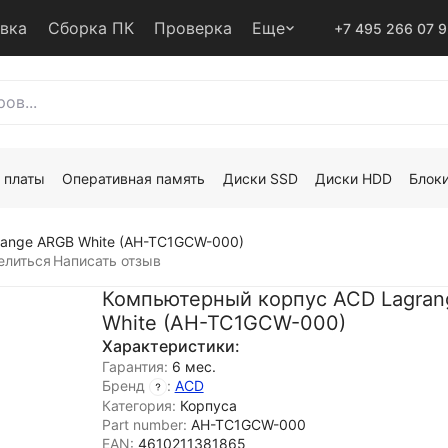
авка
Сборка ПК
Проверка
Еще
+7 495 266 07 
 платы
Оперативная память
Диски SSD
Диски HDD
Блоки
ange ARGB White (AH-TC1GCW-000)
елиться
Написать отзыв
Компьютерный корпус ACD Lagra
White (AH-TC1GCW-000)
Характеристики:
Гарантия:
6 мес.
Бренд
:
ACD
Категория:
Корпуса
Part number:
AH-TC1GCW-000
EAN:
4610211381865