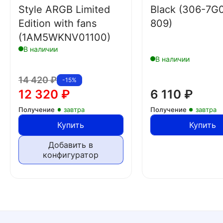
Style ARGB Limited
Black (306-7G
Edition with fans
809)
(1AM5WKNV01100)
В наличии
В наличии
14 420
₽
-15%
12 320
₽
6 110
₽
Получение
завтра
Получение
завтра
Купить
Купить
Добавить в
конфигуратор