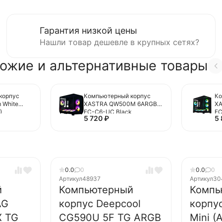
Гарантия низкой цены
Нашли товар дешевле в крупных сетях?
ожие и альтернативные товары
корпус
Компьютерный корпус
Ко
 White
XASTRA QW500M 6ARGB-
X
)
FC-C6-UC Black
FC
5 720
₽
5
(QW500M-1FA36A-
2F
1FA24A-1FC1)
0.0
0
0.0
0
Артикул
48937
Артикул
30
й
Компьютерный
Компь
AG
корпус Deepcool
корпус
X TG
CG590U 5F TG ARGB
Mini (