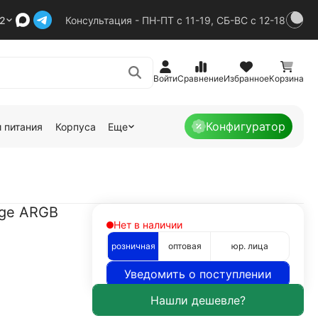
92
Консультация - ПН-ПТ с 11-19, СБ-ВС с 12-18
Войти
Сравнение
Избранное
Корзина
Конфигуратор
 питания
Корпуса
Еще
nge ARGB
Нет в наличии
розничная
оптовая
юр. лица
Уведомить о поступлении