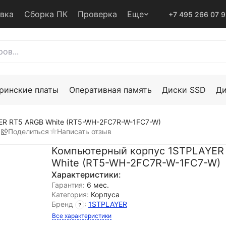
авка
Сборка ПК
Проверка
Еще
+7 495 266 07 
ринские платы
Оперативная память
Диски SSD
Д
R RT5 ARGB White (RT5-WH-2FC7R-W-1FC7-W)
Поделиться
Написать отзыв
Компьютерный корпус 1STPLAYER
White (RT5-WH-2FC7R-W-1FC7-W)
Характеристики:
Гарантия:
6 мес.
Категория:
Корпуса
Бренд
:
1STPLAYER
Все характеристики