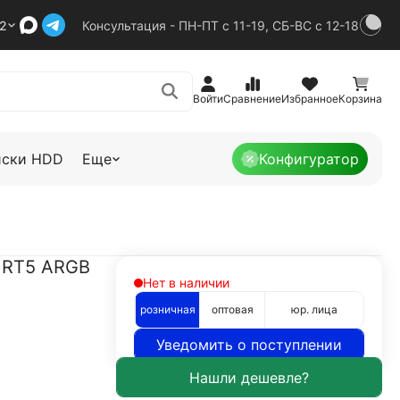
92
Консультация - ПН-ПТ с 11-19, СБ-ВС с 12-18
Войти
Сравнение
Избранное
Корзина
иски HDD
Еще
Конфигуратор
 RT5 ARGB
Нет в наличии
розничная
оптовая
юр. лица
Уведомить о поступлении