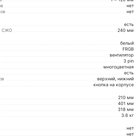
ов
нет
ров
нет
есть
а СЖО
240 мм
белый
FRGB
вентилятор
3 pin
многоцветная
есть
ов
верхний, нижний
кнопка на корпусе
210 мм
401 мм
318 мм
3.6 кг
нет
нет