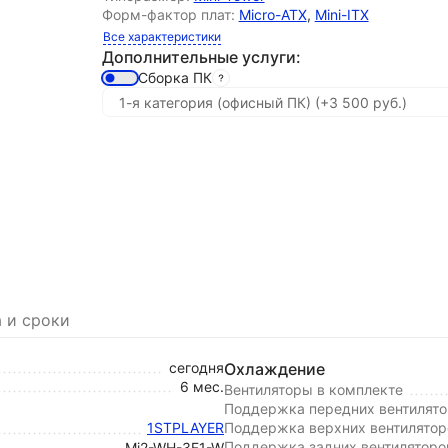
Форм-фактор плат:
Micro-ATX
,
Mini-ITX
Все характеристики
Дополнительные услуги:
Сборка ПК
 и сроки
сегодня
Охлаждение
6 мес.
Вентиляторы в комплекте
Поддержка передних вентилято
1STPLAYER
Поддержка верхних вентилятор
Поддержка задних вентиляторо
Mi2-WH-3F1-W