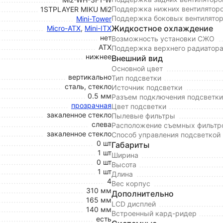
Поддержка нижних вентилятор
1STPLAYER MIKU Mi2
Поддержка боковых вентилято
Mini-Tower
Жидкостное охлаждение
Micro-ATX
,
Mini-ITX
нет
Возможность установки СЖО
ATX
Поддержка верхнего радиатор
нижнее
Внешний вид
Основной цвет
вертикально
Тип подсветки
сталь, стекло
Источник подсветки
0.5 мм
Разъем подключения подсветки
прозрачная
Цвет подсветки
закаленное стекло
Пылевые фильтры
слева
Расположение съемных фильтр
закаленное стекло
Способ управления подсветкой
0 шт
Габариты
1 шт
Ширина
0 шт
Высота
1 шт
Длина
4
Вес корпус
310 мм
Дополнительно
165 мм
LCD дисплей
140 мм
Встроенный кард-ридер
есть