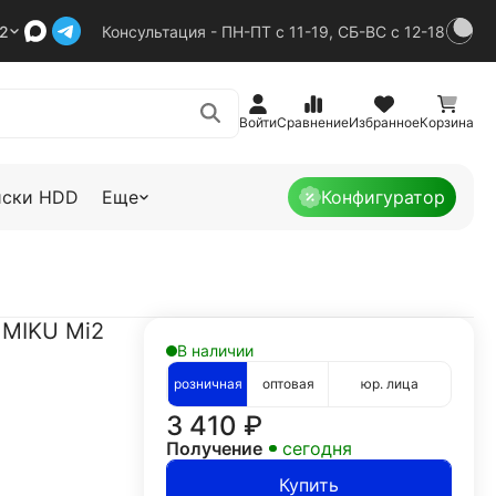
92
Консультация - ПН-ПТ с 11-19, СБ-ВС с 12-18
Войти
Сравнение
Избранное
Корзина
иски HDD
Еще
Конфигуратор
 MIKU Mi2
В наличии
розничная
оптовая
юр. лица
3 410
₽
Получение
сегодня
Купить