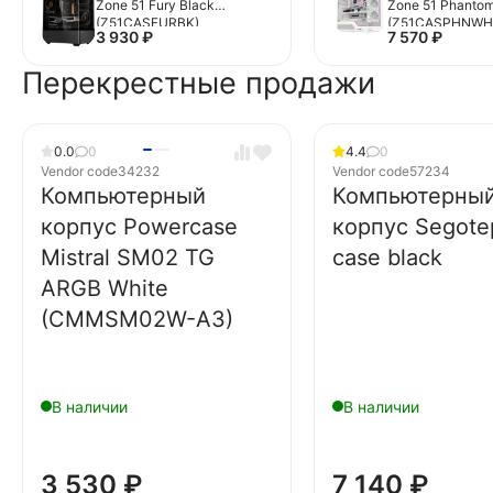
Zone 51 Fury Black
Zone 51 Phantom
(Z51CASFURBK)
(Z51CASPHNWH
3 930
₽
7 570
₽
Перекрестные продажи
0.0
0
4.4
0
Vendor code
34232
Vendor code
57234
Компьютерный
Компьютерны
корпус Powercase
корпус Segote
Mistral SM02 TG
case black
ARGB White
(CMMSM02W-A3)
В наличии
В наличии
3 530
₽
7 140
₽