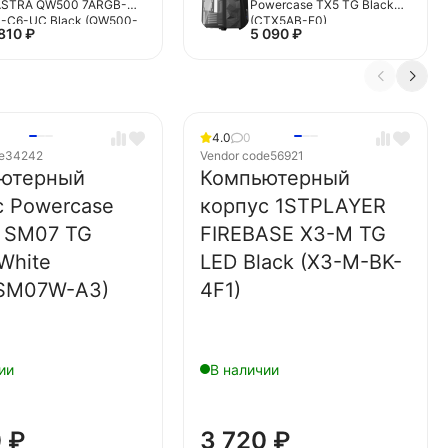
ASTRA QW500 7ARGB-
Powercase TX5 TG Black
-C6-UC Black (QW500-
(CTX5AB-F0)
 810
₽
5 090
₽
A36A-1FC12-C6-UC)
4.0
0
e
34242
Vendor code
56921
ютерный
Компьютерный
с Powercase
корпус 1STPLAYER
l SM07 TG
FIREBASE X3-M TG
White
LED Black (X3-M-BK-
SM07W-A3)
4F1)
ии
В наличии
0
₽
3 720
₽