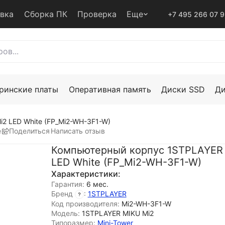
авка
Сборка ПК
Проверка
Еще
+7 495 266 07 
ринские платы
Оперативная память
Диски SSD
Д
2 LED White (FP_Mi2-WH-3F1-W)
е
Поделиться
Написать отзыв
Компьютерный корпус 1STPLAYER
LED White (FP_Mi2-WH-3F1-W)
Характеристики:
Гарантия:
6 мес.
Бренд
:
1STPLAYER
Код производителя:
Mi2-WH-3F1-W
Модель:
1STPLAYER MIKU Mi2
Типоразмер:
Mini-Tower