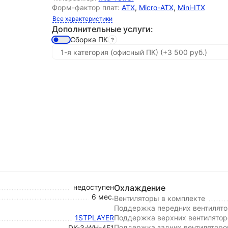
Форм-фактор плат:
ATX
,
Micro-ATX
,
Mini-ITX
Все характеристики
Дополнительные услуги:
Сборка ПК
недоступен
Охлаждение
6 мес.
Вентиляторы в комплекте
Поддержка передних вентилято
1STPLAYER
Поддержка верхних вентилятор
Поддержка задних вентиляторо
DK-3-WH-4F1