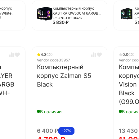
корпус
Компьютерный корпус
Ко
 White
XASTRA QW500M 6ARGB-
X
)
FC-C6-UC Black
FC
5 830
₽
5
(QW500M-1FA36A-
2F
1FA24A-1FC1)
4.3
0
0.0
0
Vendor code
33957
Vendor cod
й
Компьютерный
Компь
AYER
корпус Zalman S5
корпус
 ARGB
Black
Vision
WH-
Black
(G99.
В наличии
В налич
6 400
₽
13 43
-27%