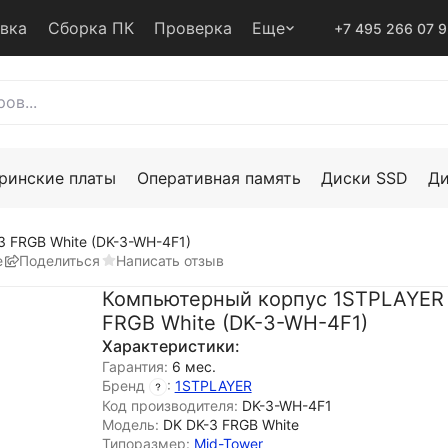
авка
Сборка ПК
Проверка
Еще
+7 495 266 07 
ринские платы
Оперативная память
Диски SSD
Д
 FRGB White (DK-3-WH-4F1)
е
Поделиться
Написать отзыв
Компьютерный корпус 1STPLAYER
FRGB White (DK-3-WH-4F1)
Характеристики:
Гарантия:
6 мес.
Бренд
:
1STPLAYER
Код производителя:
DK-3-WH-4F1
Модель:
DK DK-3 FRGB White
Типоразмер:
Mid-Tower