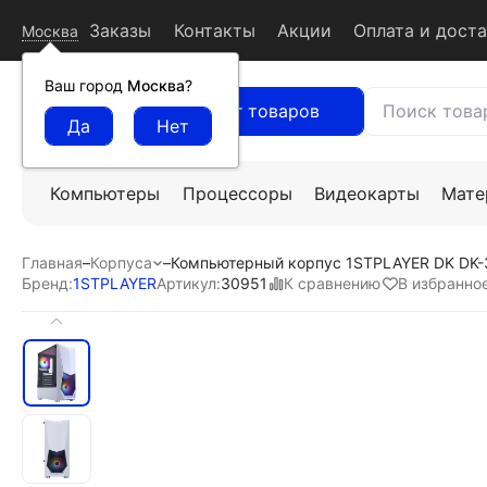
Заказы
Контакты
Акции
Оплата и дост
Москва
Ваш город
Москва
?
Каталог товаров
Компьютеры
Процессоры
Видеокарты
Мате
Главная
–
Корпуса
–
Компьютерный корпус 1STPLAYER DK DK-3
К сравнению
В избранно
Бренд:
1STPLAYER
Артикул:
30951