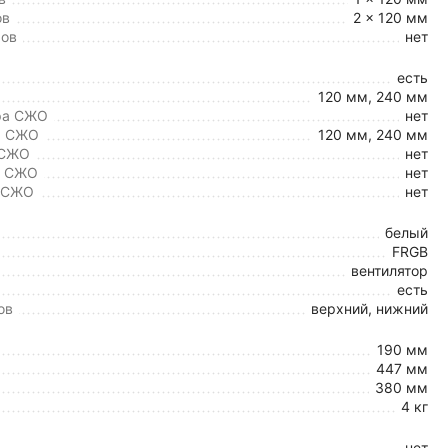
ов
2 x 120 мм
ров
нет
есть
120 мм, 240 мм
ра СЖО
нет
а СЖО
120 мм, 240 мм
 СЖО
нет
а СЖО
нет
а СЖО
нет
белый
FRGB
вентилятор
есть
ов
верхний, нижний
190 мм
447 мм
380 мм
4 кг
нет