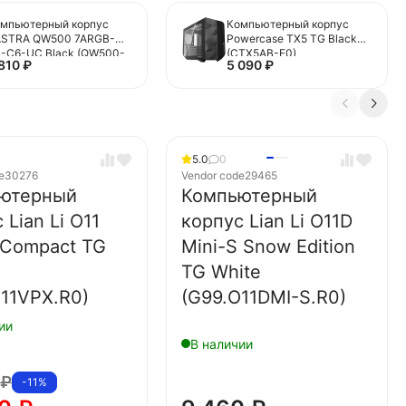
мпьютерный корпус
Компьютерный корпус
ASTRA QW500 7ARGB-
Powercase TX5 TG Black
-C6-UC Black (QW500-
(CTX5AB-F0)
 810
₽
5 090
₽
A36A-1FC12-C6-UC)
5.0
0
e
30276
Vendor code
29465
ютерный
Компьютерный
 Lian Li O11
корпус Lian Li O11D
 Compact TG
Mini-S Snow Edition
TG White
O11VPX.R0)
(G99.O11DMI-S.R0)
ии
В наличии
0
₽
-11%