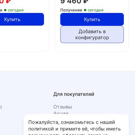
90
₽
9 460
₽
ие
сегодня
Получение
сегодня
Купить
Купить
Добавить в
конфигуратор
Для покупателей
р
Отзывы
Акции
Фото
Пожалуйста, ознакомьтесь с нашей
политикой и примите её, чтобы иметь