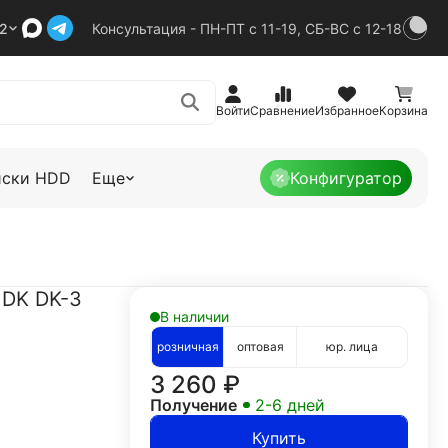
92
Консультация - ПН-ПТ с 11-19, СБ-ВС с 12-18
Войти
Сравнение
Избранное
Корзина
иски HDD
Еще
Конфигуратор
 DK DK-3
В наличии
розничная
оптовая
юр. лица
3 260
₽
Получение
2-6 дней
Купить