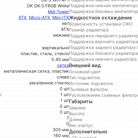
Поддержка нижних вентилятор
DK DK-3 FRGB White
Поддержка боковых вентилято
Mid-Tower
Жидкостное охлаждение
ATX
,
Micro-ATX
,
Mini-ITX
нет
Возможность установки СЖО
ATX
Размер радиатора
нижнее
Поддержка переднего радиато
Поддержка верхнего радиатор
Поддержка заднего радиатора
вертикально
Поддержка бокового радиатор
пластик, сталь, стекло
Поддержка нижнего радиатор
0.45 мм
Внешний вид
сетка
металлическая сетка, пластик
Основной цвет
слева
Тип подсветки
закаленное стекло
Источник подсветки
0 шт
Пылевые фильтры
е
1 шт
Расположение съемных фильтр
1 шт
Габариты
0 шт
Ширина
0 шт
Высота
7
Длина
0
Вес корпус
305 мм
Дополнительно
160 мм
LCD дисплей