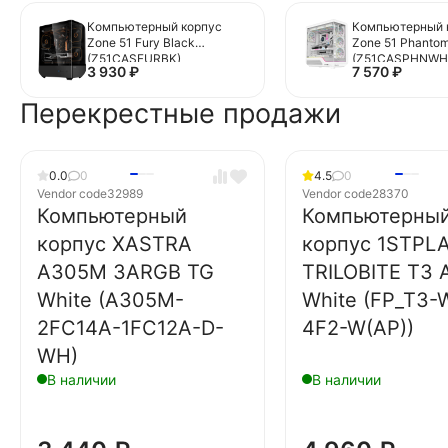
Компьютерный корпус
Компьютерный 
Zone 51 Fury Black
Zone 51 Phantom
(Z51CASFURBK)
(Z51CASPHNWH
3 930
₽
7 570
₽
Перекрестные продажи
0.0
0
4.5
0
Vendor code
32989
Vendor code
28370
Компьютерный
Компьютерны
корпус XASTRA
корпус 1STPL
A305M 3ARGB TG
TRILOBITE T3
White (A305M-
White (FP_T3-
2FC14A-1FC12A-D-
4F2-W(AP))
WH)
В наличии
В наличии