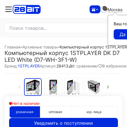
Москва
Ваш г
Главная
–
Архивные товары
–
Компьютерный корпус 1STPLAYER 
Компьютерный корпус 1STPLAYER DK D7
LED White (D7-WH-3F1-W)
К сравнению
В избранное
Бренд:
1STPLAYER
Артикул:
28413
Нет в наличии
розничная
оптовая
юр. лица
Уведомить о поступлении