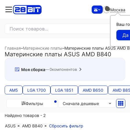
Москва
Ваш г
Главная
–
Материнские платы
–
Материнские платы ASUS AMD 
Материнские платы ASUS AMD B840
Моя сборка
0
компонентов
AM5
LGA 1700
LGA 1851
AMD B650
AMD B8
Сначала дешевые
Фильтры
Найдено товаров - 2
ASUS
AMD B840
Сбросить фильтр