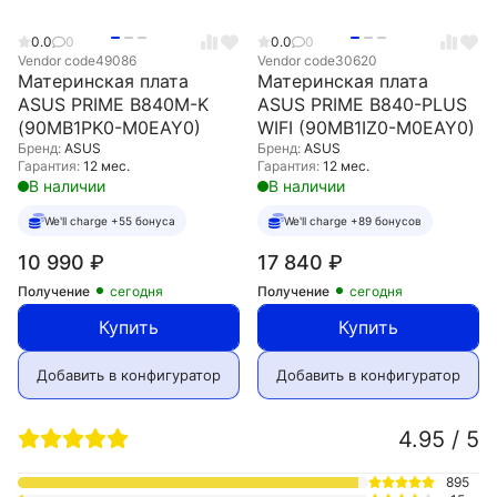
0.0
0
0.0
0
Vendor code
49086
Vendor code
30620
Материнская плата
Материнская плата
ASUS PRIME B840M-K
ASUS PRIME B840-PLUS
(90MB1PK0-M0EAY0)
WIFI (90MB1IZ0-M0EAY0)
Бренд:
ASUS
Бренд:
ASUS
Гарантия:
12 мес.
Гарантия:
12 мес.
В наличии
В наличии
We'll charge +55 бонуса
We'll charge +89 бонусов
10 990
₽
17 840
₽
Получение
сегодня
Получение
сегодня
Купить
Купить
Добавить в конфигуратор
Добавить в конфигуратор
4.95 / 5
895