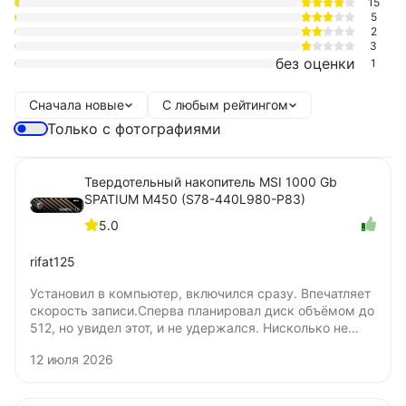
15
5
2
3
без оценки
1
Сначала новые
С любым рейтингом
Только с фотографиями
Твердотельный накопитель MSI 1000 Gb
SPATIUM M450 (S78-440L980-P83)
5.0
rifat125
Установил в компьютер, включился сразу. Впечатляет
скорость записи.Сперва планировал диск объёмом до
512, но увидел этот, и не удержался. Нисколько не
жалею о покупке. Цена удовлетворяет. Не понял
12 июля 2026
только, бумажную наклейку нужно удалять для
установки под радиатор? Я удалять не стал.