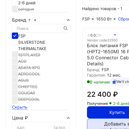
2-6 дней
Найдено товаров - 1
сегодня
FSP
1650 Вт
Сбро
Бренд
0.0
0
FSP
Vendor code
32550
SILVERSTONE
Блок питания FSP
THERMALTAKE
(HPT2-1650M) 16 P
1STPLAYER
5.0 Connector Cab
ACD
Details)
ADATA XPG
Бренд:
FSP
AEROCOOL
Гарантия:
12 мес.
ASUS
В наличии
We'll c
CHIEFTEC
22 400
₽
COUGAR
DEEPCOOL
Получение
2-6 дне
EMACS(Zippy)
Скрыть
EXEGATE
Купить
Цена ₽
FOXLINE
Добавить 
GIGABYTE