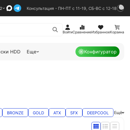
92
Консультация - ПН-ПТ с 11-19, СБ-ВС с 12-18
Войти
Сравнение
Избранное
Корзина
иски HDD
Еще
Конфигуратор
Ещё
BRONZE
GOLD
ATX
SFX
DEEPCOOL