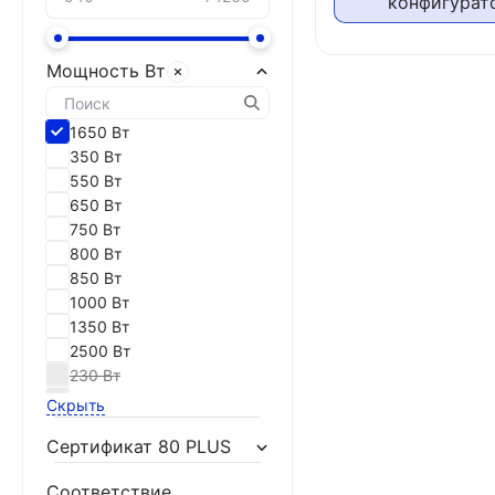
конфигурат
INWIN
Lian Li
MONTECH
Мощность Вт
MSI
OCYPUS
PHANTEKS
1650 Вт
POWER MAN
350 Вт
POWERCASE
550 Вт
ZALMAN
650 Вт
ZONE 51
750 Вт
ZUMAX
800 Вт
850 Вт
1000 Вт
1350 Вт
2500 Вт
230 Вт
400 Вт
Скрыть
450 Вт
Сертификат 80 PLUS
500 Вт
600 Вт
Соответствие