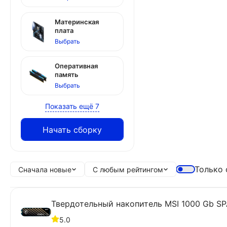
Материнская
плата
Выбрать
Оперативная
память
Выбрать
Показать ещё 7
Начать сборку
Только 
Сначала новые
С любым рейтингом
Твердотельный накопитель MSI 1000 Gb S
5.0