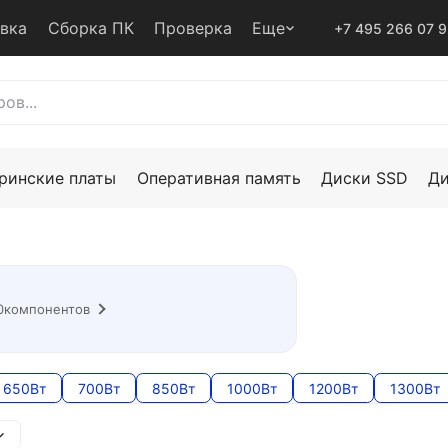
авка
Сборка ПК
Проверка
Еще
+7 495 266 07 
ринские платы
Оперативная память
Диски SSD
Д
0
компонентов
650Вт
700Вт
850Вт
1000Вт
1200Вт
1300Вт