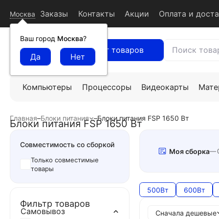
Заказы
Контакты
Акции
Оплата и дост
Москва
Ваш город
Москва
?
Каталог товаров
Компьютеры
Процессоры
Видеокарты
Мате
Главная
–
Блоки питания
–
Блоки питания FSP 1650 Вт
Блоки питания FSP 1650 Вт
Совместимость со сборкой
Моя сборка
Только совместимые
товары
500Вт
600Вт
Фильтр товаров
Самовывоз
Сначала дешевые