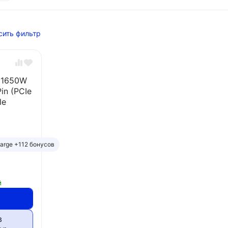
сить фильтр
 1650W
in (PCIe
le
harge +112 бонусов
й
в