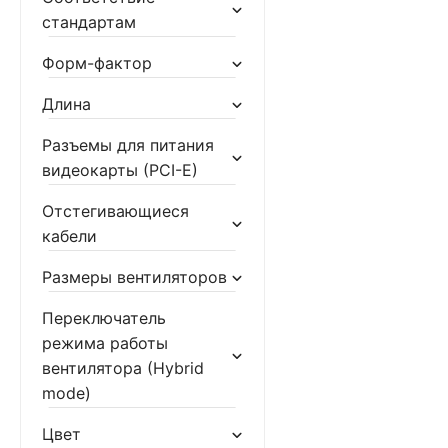
700 Вт
стандартам
860 Вт
900 Вт
Форм-фактор
1050 Вт
1200 Вт
Длина
1250 Вт
1300 Вт
Разъемы для питания
1600 Вт
видеокарты (PCI-E)
1850 Вт
2000 Вт
Отстегивающиеся
2200 Вт
кабели
Размеры вентиляторов
Переключатель
режима работы
вентилятора (Hybrid
mode)
Цвет