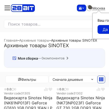
Москва
Ваш г
Главная
–
Архивные товары
–
Архивные товары SINOTEX
Архивные товары SINOTEX
Моя сборка
0
компонентов
Сначала дешевые
Фильтры
0.0
0
0.0
0
Vendor code
31305
Vendor code
31302
Видеокарта Sinotex Ninja
Видеокарта Sinotex Ninja
(NK61NP013F) GeForce
(NK73NP023F) GeForce
GT610 1GB DDR3 1FAN LP
GT 730 2GB DDR3 1FAN