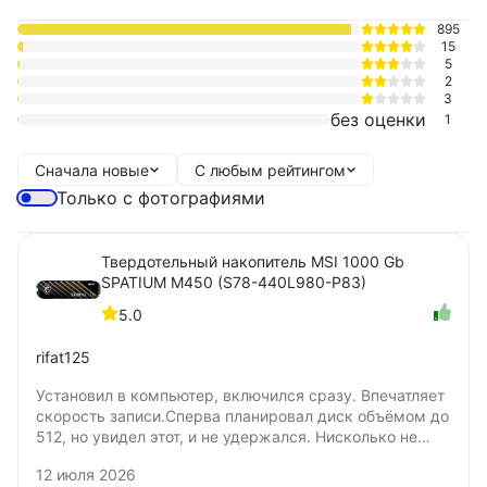
895
15
5
2
3
без оценки
1
Сначала новые
С любым рейтингом
Только с фотографиями
Твердотельный накопитель MSI 1000 Gb
SPATIUM M450 (S78-440L980-P83)
5.0
rifat125
Установил в компьютер, включился сразу. Впечатляет
скорость записи.Сперва планировал диск объёмом до
512, но увидел этот, и не удержался. Нисколько не
жалею о покупке. Цена удовлетворяет. Не понял
12 июля 2026
только, бумажную наклейку нужно удалять для