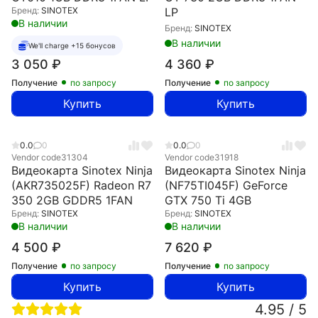
Бренд:
SINOTEX
LP
В наличии
Бренд:
SINOTEX
В наличии
We'll charge +15 бонусов
3 050
₽
4 360
₽
Получение
по запросу
Получение
по запросу
Купить
Купить
0.0
0
0.0
0
Vendor code
31304
Vendor code
31918
Видеокарта Sinotex Ninja
Видеокарта Sinotex Ninja
(AKR735025F) Radeon R7
(NF75TI045F) GeForce
350 2GB GDDR5 1FAN
GTX 750 Ti 4GB
Бренд:
SINOTEX
Бренд:
SINOTEX
В наличии
В наличии
4 500
₽
7 620
₽
Получение
по запросу
Получение
по запросу
Купить
Купить
4.95 / 5