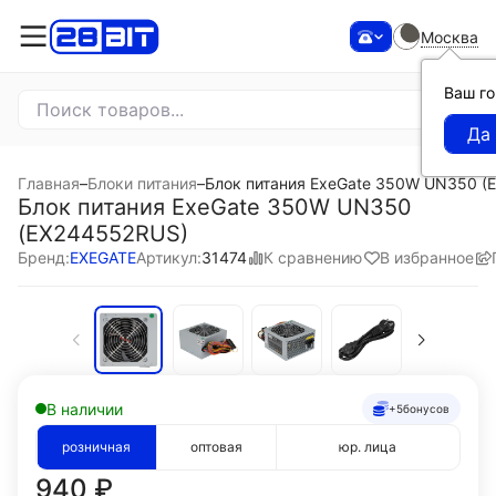
Москва
Ваш г
Главная
–
Блоки питания
–
Блок питания ExeGate 350W UN350 (
Блок питания ExeGate 350W UN350
(EX244552RUS)
К сравнению
В избранное
Бренд:
EXEGATE
Артикул:
31474
В наличии
+5
бонусов
розничная
оптовая
юр. лица
940
₽