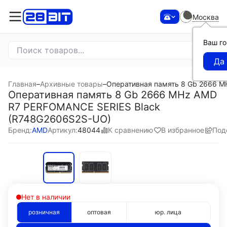
Москва
Ваш г
Главная
–
Архивные товары
–
Оперативная память 8 Gb 2666 
Оперативная память 8 Gb 2666 MHz AMD
R7 PERFOMANCE SERIES Black
(R748G2606S2S-UO)
К сравнению
В избранное
Под
Бренд:
AMD
Артикул:
48044
Нет в наличии
розничная
оптовая
юр. лица