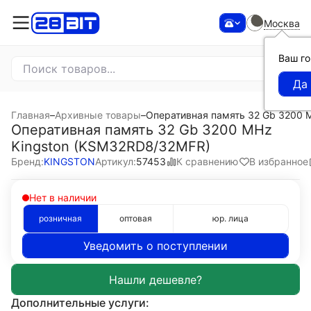
Москва
Ваш г
Главная
–
Архивные товары
–
Оперативная память 32 Gb 3200 
Оперативная память 32 Gb 3200 MHz
Kingston (KSM32RD8/32MFR)
К сравнению
В избранное
Бренд:
KINGSTON
Артикул:
57453
Нет в наличии
розничная
оптовая
юр. лица
Уведомить о поступлении
Дополнительные услуги: